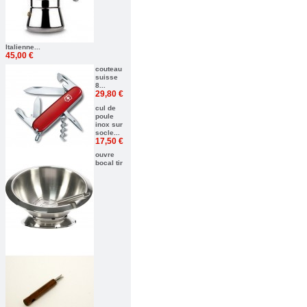
Italienne...
45,00 €
couteau
suisse
8...
29,80 €
cul de
poule
inox sur
socle...
17,50 €
ouvre
bocal tir