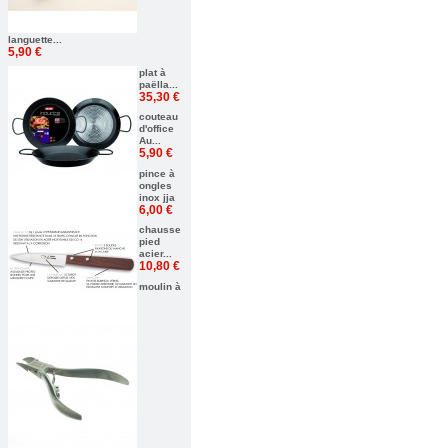
languette...
5,90 €
plat à
paëlla...
35,30 €
couteau
d'office
Au...
5,90 €
pince à
ongles
inox jja
6,00 €
chausse
pied
acier...
10,80 €
moulin à