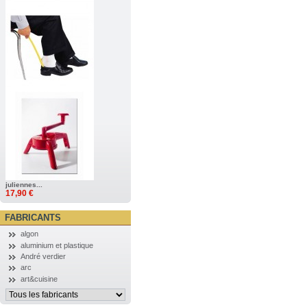
juliennes...
17,90 €
FABRICANTS
algon
aluminium et plastique
André verdier
arc
art&cuisine