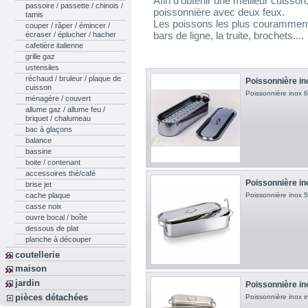
Afin d’obtenir une meilleur cuisson, 
passoire / passette / chinois /
poissonnière avec deux feux.
tamis
Les poissons les plus couramment
couper / râper / émincer /
bars de ligne, la truite, brochets....
écraser / éplucher / hacher
cafetière italienne
grille gaz
ustensiles
réchaud / bruleur / plaque de
Poissonnière in
cuisson
Poissonnière inox 
ménagère / couvert
allume gaz / allume feu /
briquet / chalumeau
bac à glaçons
balance
bassine
boite / contenant
accessoires thé/café
Poissonnière i
brise jet
Poissonnière inox 
cache plaque
casse noix
ouvre bocal / boîte
dessous de plat
planche à découper
coutellerie
maison
jardin
Poissonnière in
pièces détachées
Poissonnière inox i