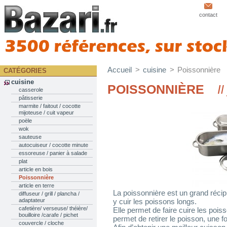
contact
Accueil
>
cuisine
>
Poissonnière
CATÉGORIES
cuisine
POISSONNIÈRE
Il
casserole
pâtisserie
marmite / faitout / cocotte
mijoteuse / cuit vapeur
poële
wok
sauteuse
autocuiseur / cocotte minute
essoreuse / panier à salade
plat
article en bois
Poissonnière
article en terre
La poissonnière est un grand récip
diffuseur / grill / plancha /
adaptateur
y cuir les poissons longs.
cafetière/ verseuse/ théière/
Elle permet de faire cuire les poiss
bouilloire /carafe / pichet
permet de retirer le poisson, une fo
couvercle / cloche