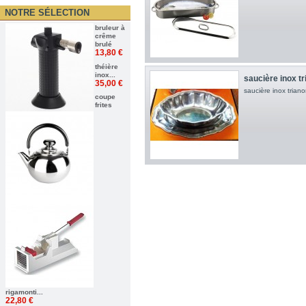
NOTRE SÉLECTION
bruleur à
crême
brulé
13,80 €
théière
inox...
saucière inox t
35,00 €
saucière inox trian
coupe
frites
rigamonti...
22,80 €