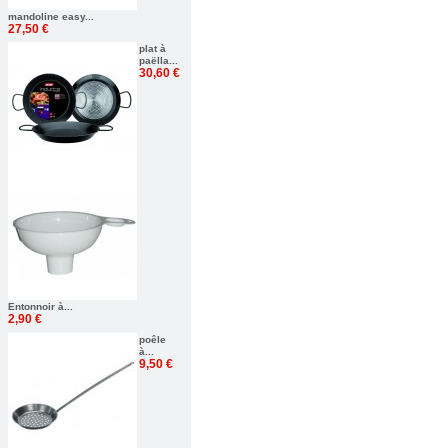
mandoline easy...
27,50 €
plat à
paëlla...
30,60 €
Entonnoir à...
2,90 €
poêle
à...
9,50 €