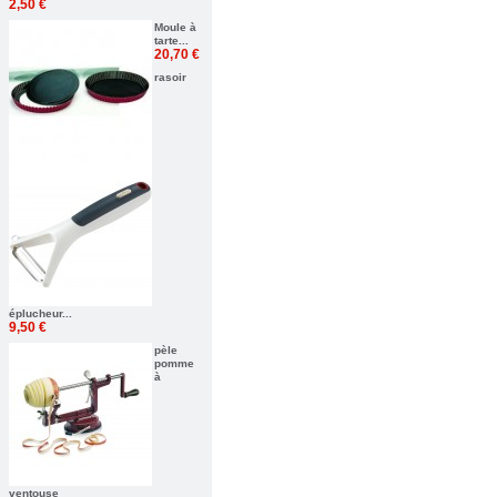
2,50 €
Moule à
tarte...
20,70 €
rasoir
éplucheur...
9,50 €
pèle
pomme
à
ventouse