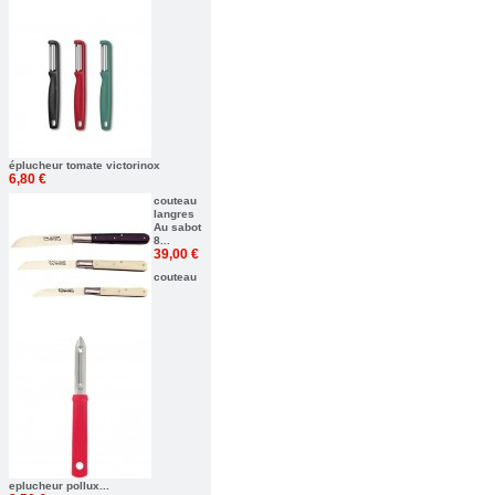
éplucheur tomate victorinox
6,80 €
couteau
langres
Au sabot
8...
39,00 €
couteau
eplucheur pollux...