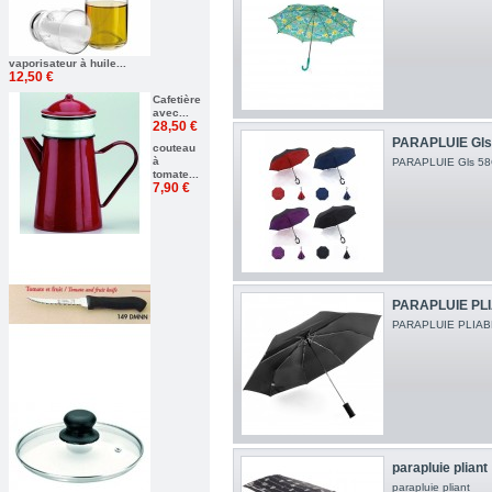
vaporisateur à huile...
12,50 €
Cafetière
avec...
28,50 €
PARAPLUIE Gl
couteau
à
PARAPLUIE Gls 5
tomate...
7,90 €
PARAPLUIE PL
PARAPLUIE PLIAB
parapluie pliant
parapluie pliant