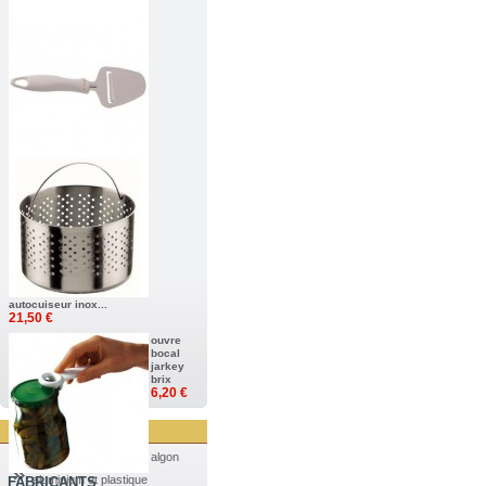
autocuiseur inox...
21,50 €
ouvre
bocal
jarkey
brix
6,20 €
algon
aluminium et plastique
FABRICANTS