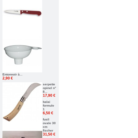
Entonnoir à...
2,90 €
serpette
opinel n°
8...
17,90 €
balai
formule
1
6,50 €
fusil
ovale 30
cm
fischer
31,50 €