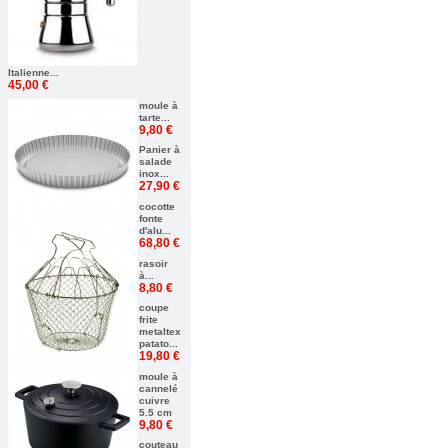
Italienne...
45,00 €
moule à
tarte...
9,80 €
Panier à
salade
inox...
27,90 €
cocotte
fonte
d'alu...
68,80 €
rasoir
à...
8,80 €
coupe
frite
metaltex
patato...
19,80 €
moule à
cannelé
cuivre
5.5 cm
9,80 €
couteau