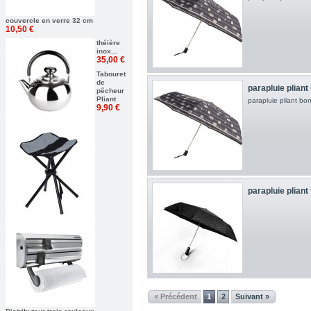
couvercle en verre 32 cm
10,50 €
théière
inox...
35,00 €
Tabouret
de
parapluie plian
pêcheur
Pliant
parapluie pliant bo
9,90 €
parapluie pliant
« Précédent
1
2
Suivant »