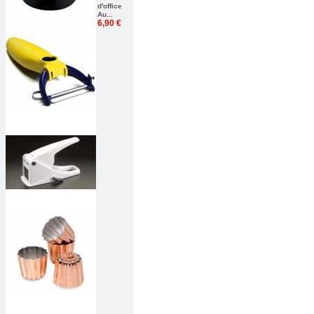
d'office
Au...
6,90 €