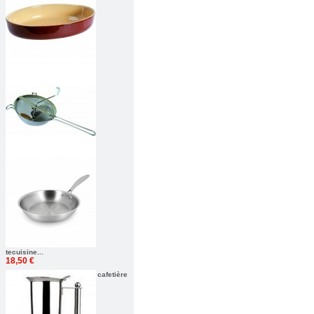
tecuisine...
18,50 €
cafetière