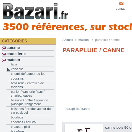
contact
Accueil
>
maison
>
parapluie / canne
CATÉGORIES
cuisine
PARAPLUIE / CANNE
coutellerie
maison
tapis
vaisselle
cheminée/ autour du feu
coussins
brosserie / entretien de
maisons
panier / vannerie / sac /
chariot / cabas
bassine / coffre / egouttoir
plastique/ rangement
parapluie / canne
boissons / produit autour du
vin et alcool
bouillotte
cadenas / anti-vol
chausse pied
canne bois 90 c
bricolage