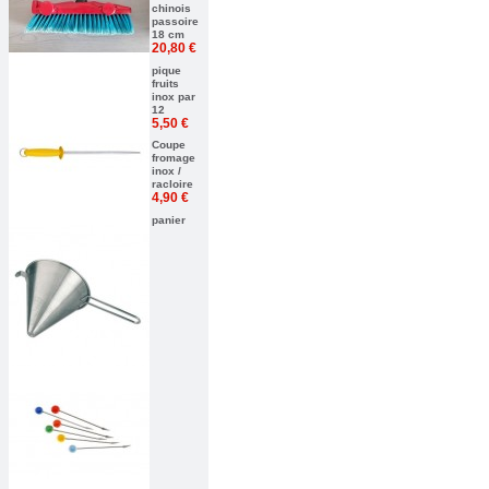
chinois
passoire
18 cm
20,80 €
pique
fruits
inox par
12
5,50 €
Coupe
fromage
inox /
racloire
4,90 €
panier