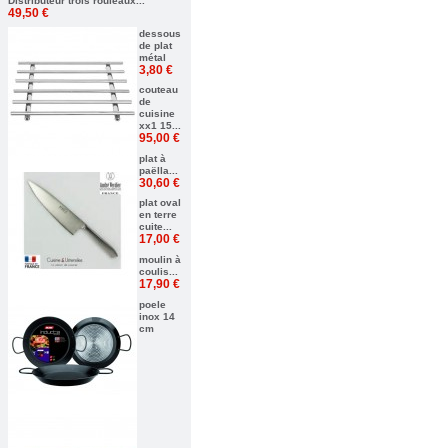
Distributeur trois rouleaux...
49,50 €
dessous
de plat
métal
3,80 €
couteau
de
cuisine
xx1 15...
95,00 €
plat à
paëlla...
30,60 €
plat oval
en terre
cuite...
17,00 €
moulin à
coulis...
17,90 €
poele
inox 14
cm