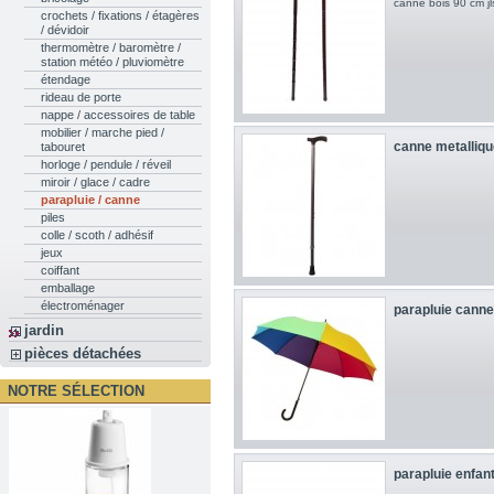
canne bois 90 cm jl
crochets / fixations / étagères
/ dévidoir
thermomètre / baromètre /
station météo / pluviomètre
étendage
rideau de porte
nappe / accessoires de table
mobilier / marche pied /
canne metalliqu
tabouret
horloge / pendule / réveil
miroir / glace / cadre
parapluie / canne
piles
colle / scoth / adhésif
jeux
coiffant
emballage
électroménager
parapluie canne 
jardin
pièces détachées
NOTRE SÉLECTION
parapluie enfan