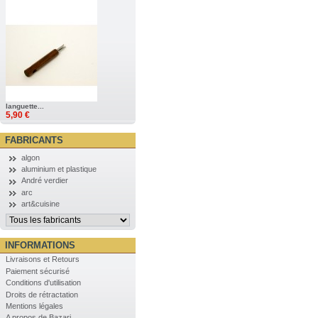
languette...
5,90 €
FABRICANTS
algon
aluminium et plastique
André verdier
arc
art&cuisine
INFORMATIONS
Livraisons et Retours
Paiement sécurisé
Conditions d'utilisation
Droits de rétractation
Mentions légales
A propos de Bazari