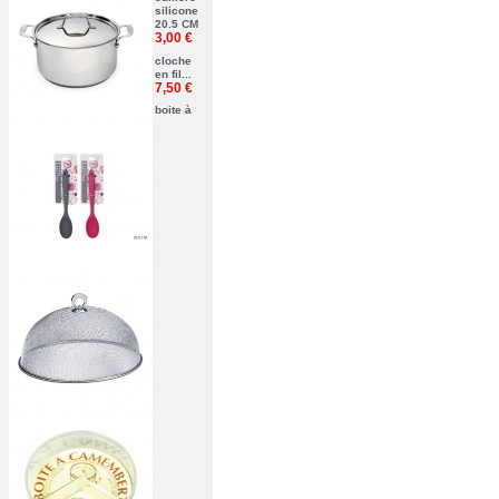
silicone
20.5 CM
3,00 €
cloche
en fil...
7,50 €
boite à