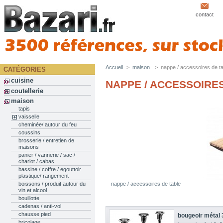
contact
Accueil
>
maison
>
nappe / accessoires de t
CATÉGORIES
cuisine
NAPPE / ACCESSOIRE
coutellerie
maison
tapis
vaisselle
cheminée/ autour du feu
coussins
brosserie / entretien de
maisons
panier / vannerie / sac /
chariot / cabas
bassine / coffre / egouttoir
plastique/ rangement
nappe / accessoires de table
boissons / produit autour du
vin et alcool
bouillotte
cadenas / anti-vol
chausse pied
bougeoir métal 
bricolage