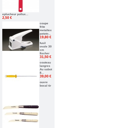
eplucheur pollux...
2,50 €
coupe
frite
metaltex
patato...
19,80 €
fusil
ovale 30
cm
fischer
31,50 €
couteau
langres
Au sabot
8...
39,00 €
ouvre
bocal tir