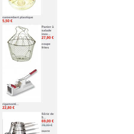
camembert plastique
5,50 €
Panier à
salade
inox...
27,90 €
coupe
frites
rigamonti...
22,80 €
Série de
5...
69,00 €
79,00 €
ouvre