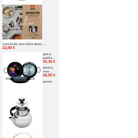
casserole inox beka diam....
22,00 €
plat à
paëlla...
35,30 €
théière
inox...
26,50 €
panier