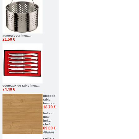
autocuiseur inox...
21,50 €
couteaux de table inox...
74,40 €
billot de
table
bambou
18,70 €
faitout
inox
beka
chef...
69,00 €
79,00 €
cuillère