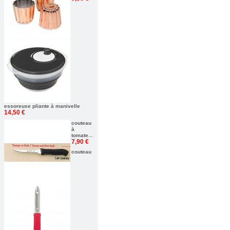
essoreuse pliante à manivelle
14,50 €
couteau
à
tomate...
7,90 €
couteau