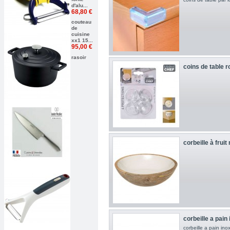
d'alu...
68,80 €
couteau
de
cuisine
xx1 15...
95,00 €
rasoir
coins de table r
corbeille à frui
corbeille a pain 
corbeille a pain in