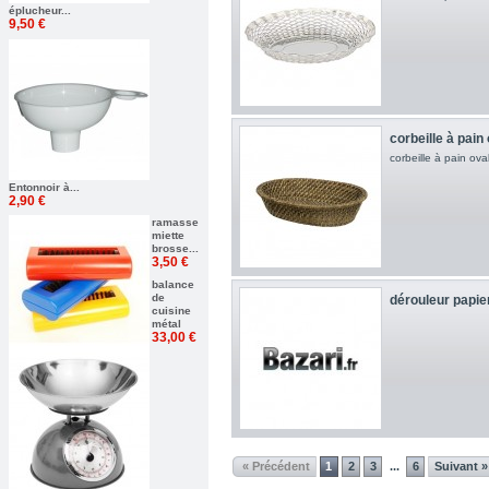
éplucheur...
9,50 €
corbeille à pain
corbeille à pain ova
Entonnoir à...
2,90 €
ramasse
miette
brosse...
3,50 €
balance
de
dérouleur papier 
cuisine
métal
33,00 €
« Précédent
1
2
3
6
Suivant »
...