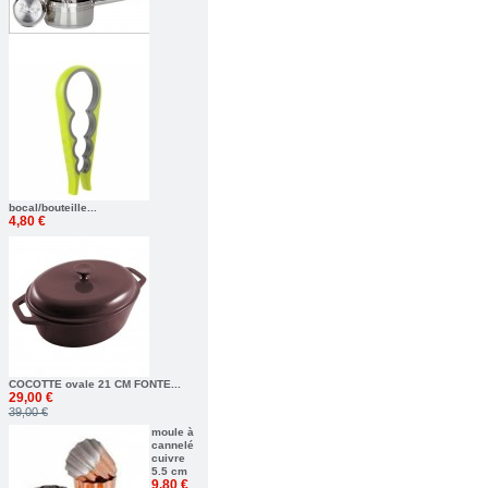
bocal/bouteille...
4,80 €
COCOTTE ovale 21 CM FONTE...
29,00 €
39,00 €
moule à
cannelé
cuivre
5.5 cm
9,80 €