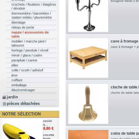
bougeoir métal 3 tê
crochets / fixations / étagères
/ dévidoir
thermomètre / baromètre /
station météo / pluviomètre
étendage
rideau de porte
nappe / accessoires de
table
cave à fromage 
mobilier / marche pied /
tabouret
cave à fromage + p
horloge / pendule / réveil
miroir / glace / cadre
parapluie / canne
piles
colle / scoth / adhésif
jeux
coiffant
emballage
cloche de table 
électroménager
cloche de table lait
jardin
pièces détachées
NOTRE SÉLECTION
rasoir
à...
8,80 €
coins de table pa
cocotte
fonte
coins de table par l