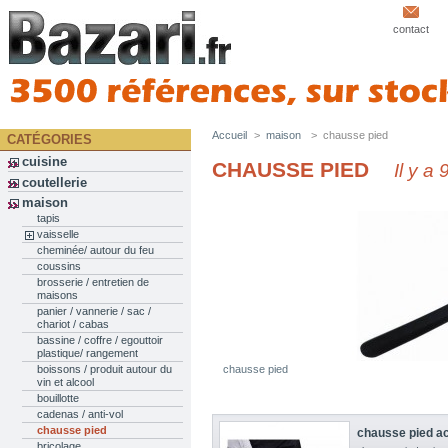
contact
Accueil
>
maison
>
chausse pied
CATÉGORIES
cuisine
CHAUSSE PIED
Il y a 
coutellerie
maison
tapis
vaisselle
cheminée/ autour du feu
coussins
brosserie / entretien de
maisons
panier / vannerie / sac /
chariot / cabas
bassine / coffre / egouttoir
plastique/ rangement
chausse pied
boissons / produit autour du
vin et alcool
bouillotte
cadenas / anti-vol
chausse pied
chausse pied a
bricolage