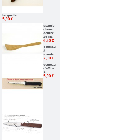
languette...
5,90 €
spatule
olivier
courbe
25 cm
6,50 €
couteau
à
tomate...
7,90 €
couteau
d'office
Au...
5,90 €