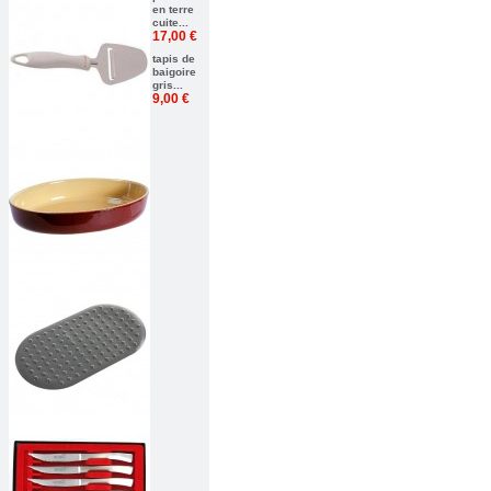
en terre
cuite...
17,00 €
tapis de
baigoire
gris...
9,00 €