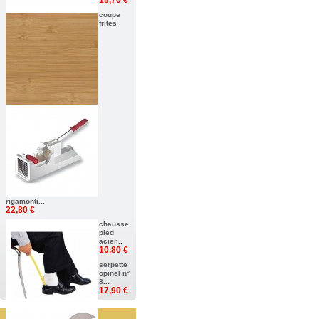
18,70 €
coupe
frites
rigamonti...
22,80 €
chausse
pied
acier...
10,80 €
serpette
opinel n°
8...
17,90 €