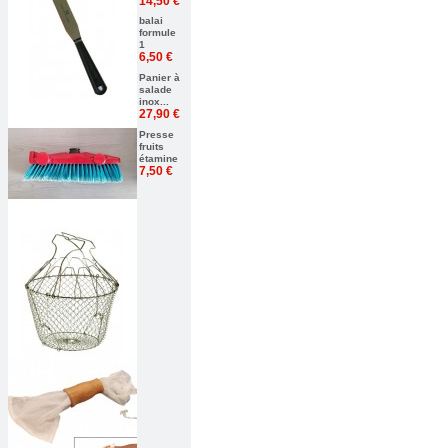
14,50 €
balai
formule
1
6,50 €
Panier à
salade
inox...
27,90 €
Presse
fruits
étamine
7,50 €