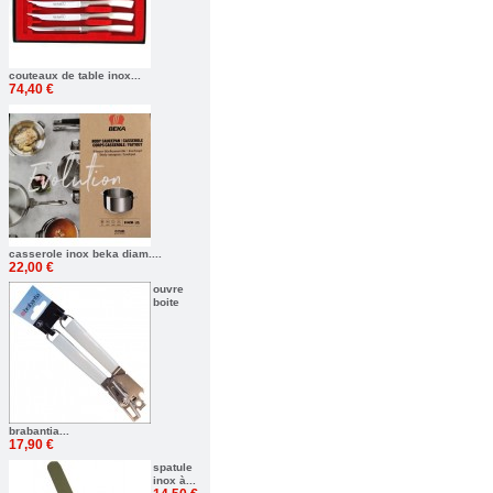
couteaux de table inox...
74,40 €
casserole inox beka diam....
22,00 €
ouvre
boite
brabantia...
17,90 €
spatule
inox à...