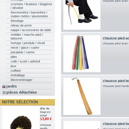
chausse pied acier
crochets / fixations / étagères
/ dévidoir
thermomètre / baromètre /
station météo / pluviomètre
étendage
rideau de porte
nappe / accessoires de table
mobilier / marche pied /
chausse pied aci
tabouret
horloge / pendule / réveil
chausse pied acier
miroir / glace / cadre
parapluie / canne
piles
colle / scoth / adhésif
jeux
coiffant
emballage
électroménager
chausse pied b
jardin
chausse pied bamb
pièces détachées
NOTRE SÉLECTION
tête de
loup en
vinyl
13,80 €
chausse pied i
ciseaux
multi-
chausse pied inox 