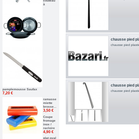
couteau
à
chausse pied pl
chausse pied plast
chausse pied pl
pamplemousse Saufax
chausse pied plast
7,20 €
ramasse
miette
brosse...
3,50 €
Coupe
fromage
inox /
racloire
4,90 €
plat oval