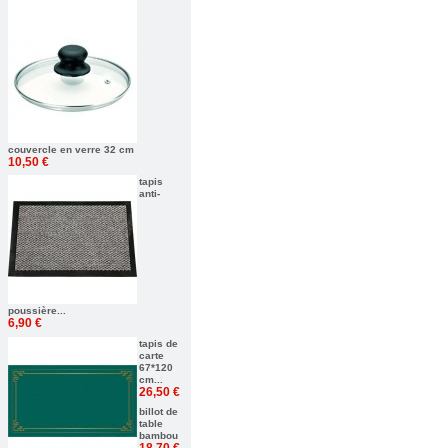
couvercle en verre 32 cm
10,50 €
tapis
anti-
poussière...
6,90 €
tapis de
carte
67*120
cm...
26,50 €
billot de
table
bambou