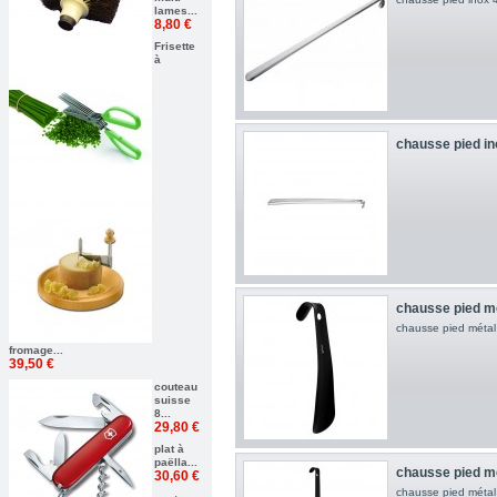
lames...
8,80 €
Frisette
à
chausse pied i
chausse pied mé
chausse pied métal
fromage...
39,50 €
couteau
suisse
8...
29,80 €
plat à
paëlla...
chausse pied mé
30,60 €
chausse pied métal