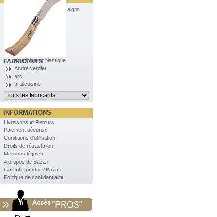
algon
aluminium et plastique
FABRICANTS
André verdier
arc
art&cuisine
INFORMATIONS
Livraisons et Retours
Paiement sécurisé
Conditions d'utilisation
Droits de rétractation
Mentions légales
A propos de Bazari
Garantie produit / Bazari
Politique de confidentialité