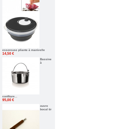
essoreuse pliante à manivelle
14,50 €
Bassine
à
confiture...
95,00 €
ouvre
bocal tir