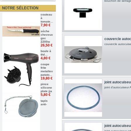
bouchon de serrage
NOTRE SÉLECTION
couteau
à
tomate...
7,90 €
séche
cheveux
gsc
couvercle autocu
2200w
couvercle autocuiseu
26,50 €
boule à
thé...
4,80 €
coupe
frite
metaltex
patato...
19,80 €
joint autocuise
pince
joint d'autocuiseur
silicone
plate jja
5,80 €
tapis
anti-
joint autocuise
joint autocuiseur a