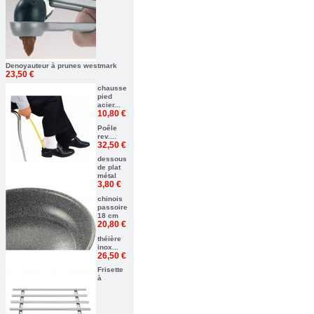
Denoyauteur à prunes westmark
23,50 €
chausse
pied
acier...
10,80 €
Poêle
rev....
32,50 €
dessous
de plat
métal
3,80 €
chinois
passoire
18 cm
20,80 €
théière
inox...
26,50 €
Frisette
à