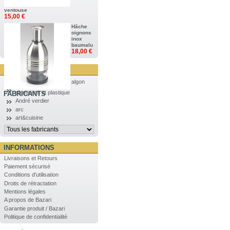
ventouse
15,00 €
Hâche
oignons
inox
baumalu
18,00 €
algon
aluminium et plastique
FABRICANTS
André verdier
arc
art&cuisine
INFORMATIONS
Livraisons et Retours
Paiement sécurisé
Conditions d'utilisation
Droits de rétractation
Mentions légales
A propos de Bazari
Garantie produit / Bazari
Politique de confidentialité