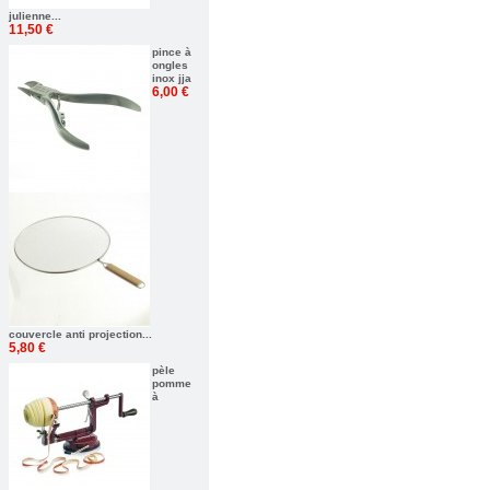
julienne...
11,50 €
pince à
ongles
inox jja
6,00 €
couvercle anti projection...
5,80 €
pèle
pomme
à