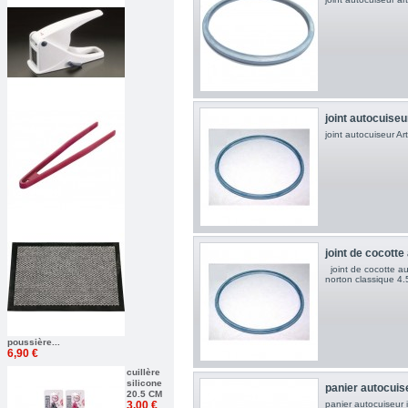
joint autocuiseu
joint autocuiseur Ar
joint de cocotte 
joint de cocotte a
norton classique 4.5
poussière...
6,90 €
cuillère
silicone
panier autocuise
20.5 CM
3,00 €
panier autocuiseur 