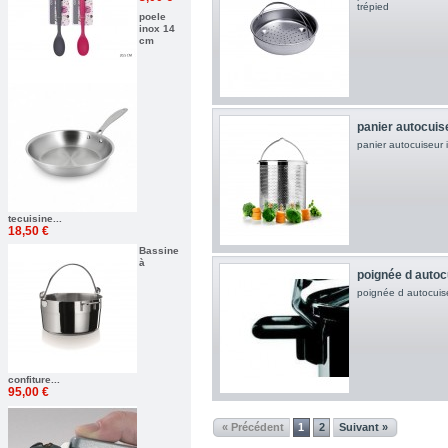
trépied
poele
inox 14
cm
panier autocuis
panier autocuiseur
tecuisine...
18,50 €
Bassine
à
poignée d autocu
poignée d autocuis
confiture...
95,00 €
« Précédent
1
2
Suivant »