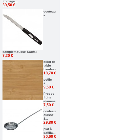
fromage...
39,50 €
couteau
à
pamplemousse Saufax
7,20 €
billot de
table
bambou
18,70 €
poêle
à...
9,50 €
Presse
fruits
étamine
7,50 €
couteau
suisse
8...
29,80 €
plat à
paëlla...
30,60 €