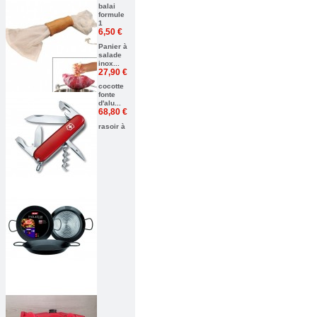
balai
formule
1
6,50 €
Panier à
salade
inox...
27,90 €
cocotte
fonte
d'alu...
68,80 €
rasoir à