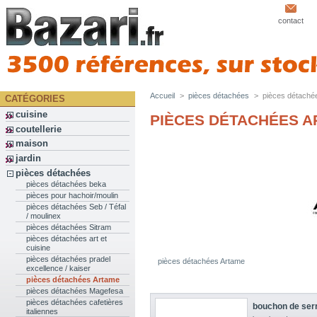
contact
Accueil
>
pièces détachées
>
pièces détaché
CATÉGORIES
cuisine
PIÈCES DÉTACHÉES 
coutellerie
maison
jardin
pièces détachées
pièces détachées beka
pièces pour hachoir/moulin
pièces détachées Seb / Téfal
/ moulinex
pièces détachées Sitram
pièces détachées art et
cuisine
pièces détachées pradel
pièces détachées Artame
excellence / kaiser
pièces détachées Artame
pièces détachées Magefesa
pièces détachées cafetières
bouchon de serr
italiennes