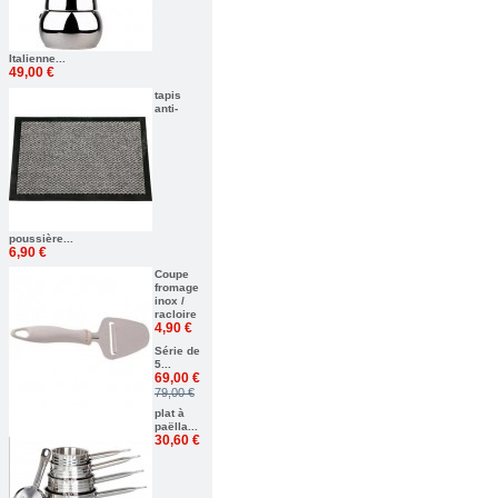
Italienne...
49,00 €
tapis
anti-
poussière...
6,90 €
Coupe
fromage
inox /
racloire
4,90 €
Série de
5...
69,00 €
79,00 €
plat à
paëlla...
30,60 €