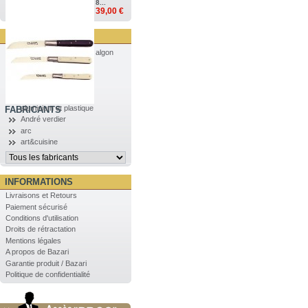
8...
39,00 €
algon
aluminium et plastique
FABRICANTS
André verdier
arc
art&cuisine
INFORMATIONS
Livraisons et Retours
Paiement sécurisé
Conditions d'utilisation
Droits de rétractation
Mentions légales
A propos de Bazari
Garantie produit / Bazari
Politique de confidentialité