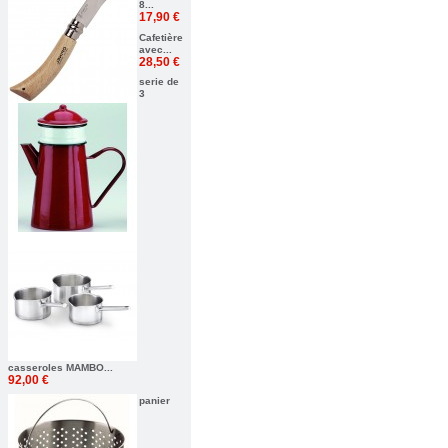
8...
17,90 €
Cafetière
avec...
28,50 €
serie de
3
casseroles MAMBO...
92,00 €
panier