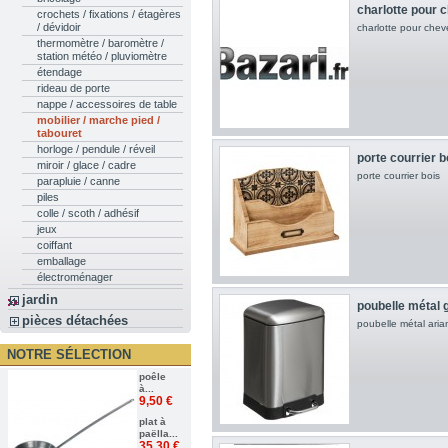
charlotte pour 
crochets / fixations / étagères
/ dévidoir
charlotte pour che
thermomètre / baromètre /
station météo / pluviomètre
étendage
rideau de porte
nappe / accessoires de table
mobilier / marche pied /
tabouret
horloge / pendule / réveil
porte courrier b
miroir / glace / cadre
porte courrier bois
parapluie / canne
piles
colle / scoth / adhésif
jeux
coiffant
emballage
électroménager
jardin
poubelle métal g
pièces détachées
poubelle métal arian
NOTRE SÉLECTION
poêle
à...
9,50 €
plat à
paëlla...
35,30 €