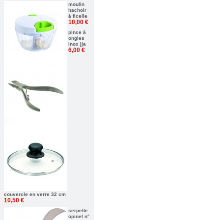
moulin
hachoir
à ficelle
10,00 €
pince à
ongles
inox jja
6,00 €
couvercle en verre 32 cm
10,50 €
serpette
opinel n°