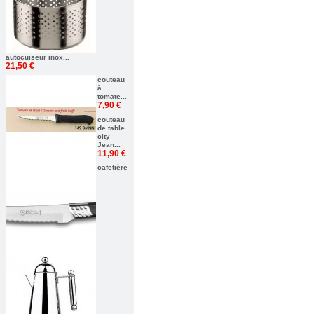
autocuiseur inox...
21,50 €
couteau
à
tomate...
7,90 €
couteau
de table
city
Jean...
11,90 €
cafetière