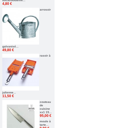
bocal/bouteille...
4,80 €
arrosoir
galvanisé...
49,80 €
rasoir à
julienne...
11,50 €
couteau
de
cuisine
xx1 15...
95,00 €
moule à
tarte...