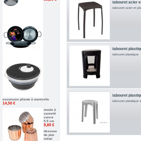
tabouret acier et
tabouret acier et pl
tabouret plasti
tabouret plastique
tabouret plasti
essoreuse pliante à manivelle
tabouret plastique 
14,50 €
moule à
cannelé
cuivre
5.5 cm
9,80 €
dessous
de plat
métal