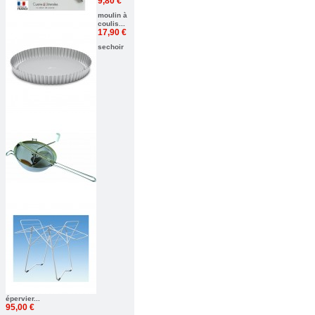
9,80 €
moulin à
coulis...
17,90 €
sechoir
épervier...
95,00 €