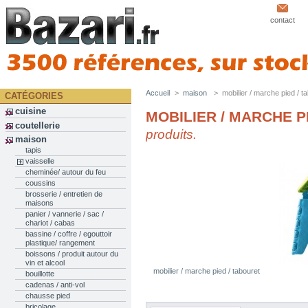
contact
Accueil
>
maison
>
mobilier / marche pied / t
CATÉGORIES
cuisine
MOBILIER / MARCHE P
coutellerie
produits.
maison
tapis
vaisselle
cheminée/ autour du feu
coussins
brosserie / entretien de
maisons
panier / vannerie / sac /
chariot / cabas
bassine / coffre / egouttoir
plastique/ rangement
boissons / produit autour du
vin et alcool
mobilier / marche pied / tabouret
bouillotte
cadenas / anti-vol
chausse pied
bricolage