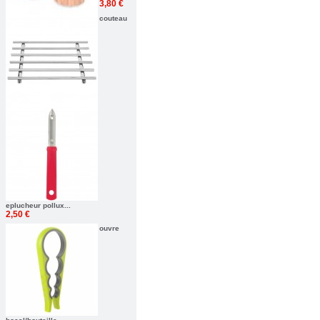
3,80 €
couteau
eplucheur pollux...
2,50 €
ouvre