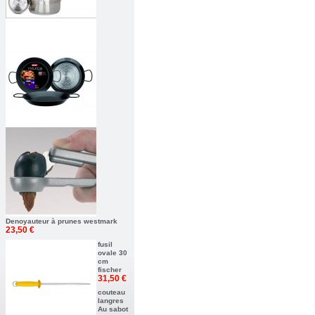
Denoyauteur à prunes westmark
23,50 €
fusil
ovale 30
cm
fischer
31,50 €
couteau
langres
Au sabot