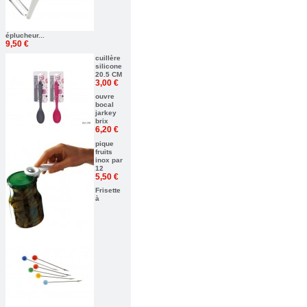
éplucheur...
9,50 €
cuillère
silicone
20.5 CM
3,00 €
ouvre
bocal
jarkey
brix
6,20 €
pique
fruits
inox par
12
5,50 €
Frisette
à