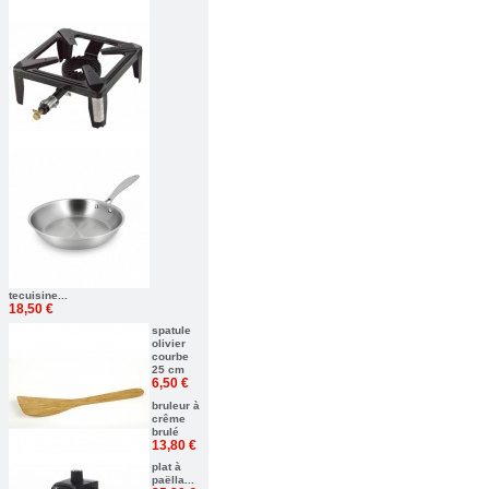
tecuisine...
18,50 €
spatule
olivier
courbe
25 cm
6,50 €
bruleur à
crême
brulé
13,80 €
plat à
paëlla...