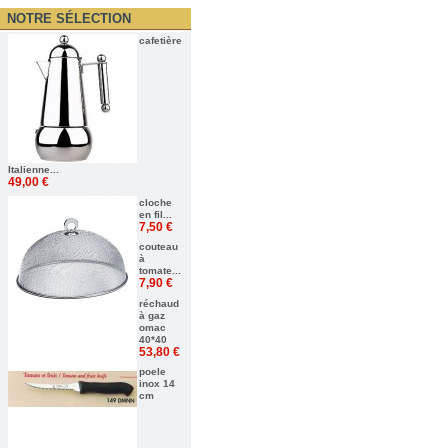
NOTRE SÉLECTION
cafetière
Italienne...
49,00 €
cloche
en fil...
7,50 €
couteau
à
tomate...
7,90 €
réchaud
à gaz
omac
40*40
53,80 €
poele
inox 14
cm