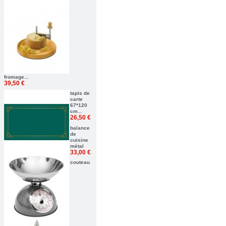
fromage...
39,50 €
tapis de
carte
67*120
cm...
26,50 €
balance
de
cuisine
métal
33,00 €
couteau