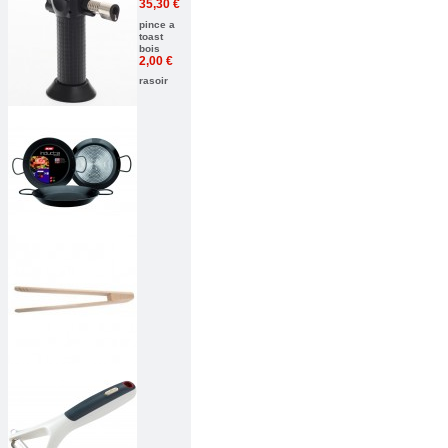
35,30 €
pince a
toast
bois
2,00 €
rasoir