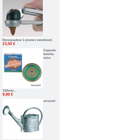
Denoyauteur à prunes westmark
23,50 €
Capsule
familia
wiss
100mm...
9,90 €
arrosoir