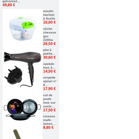
galvanisé...
49,80 €
moulin
hachoir
à ficelle
10,00 €
séche
cheveux
gsc
2200w
26,50 €
plat à
paëlla...
30,60 €
spatule
inox à...
14,50 €
serpette
opinel n°
8...
17,90 €
cul de
poule
inox sur
socle...
17,50 €
ciseaux
multi-
lames...
8,80 €