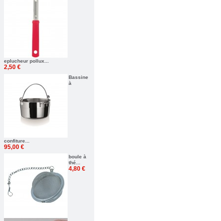
eplucheur pollux...
2,50 €
Bassine
à
confiture...
95,00 €
boule à
thé...
4,80 €