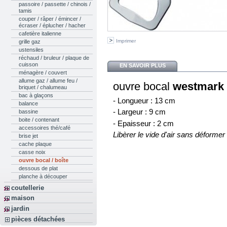
passoire / passette / chinois /
tamis
couper / râper / émincer /
écraser / éplucher / hacher
cafetière italienne
Imprimer
grille gaz
ustensiles
réchaud / bruleur / plaque de
cuisson
EN SAVOIR PLUS
ménagère / couvert
allume gaz / allume feu /
ouvre bocal
westmark
briquet / chalumeau
bac à glaçons
- Longueur : 13 cm
balance
- Largeur : 9 cm
bassine
boite / contenant
- Epaisseur : 2 cm
accessoires thé/café
Libèrer le vide d'air sans déformer
brise jet
cache plaque
casse noix
ouvre bocal / boîte
dessous de plat
planche à découper
coutellerie
maison
jardin
pièces détachées