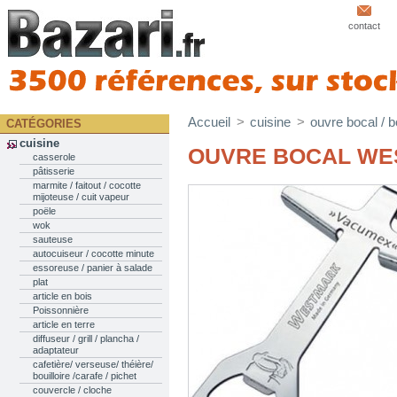
contact
Accueil
>
cuisine
>
ouvre bocal / b
CATÉGORIES
cuisine
OUVRE BOCAL WE
casserole
pâtisserie
marmite / faitout / cocotte
mijoteuse / cuit vapeur
poële
wok
sauteuse
autocuiseur / cocotte minute
essoreuse / panier à salade
plat
article en bois
Poissonnière
article en terre
diffuseur / grill / plancha /
adaptateur
cafetière/ verseuse/ théière/
bouilloire /carafe / pichet
couvercle / cloche