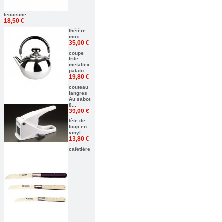
tecuisine...
18,50 €
théière
inox...
35,00 €
coupe
frite
metaltex
patato...
19,80 €
couteau
langres
Au sabot
8...
39,00 €
tête de
loup en
vinyl
13,80 €
cafetière