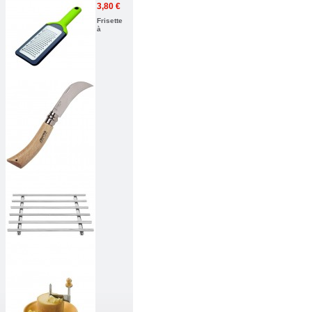
3,80 €
Frisette
à