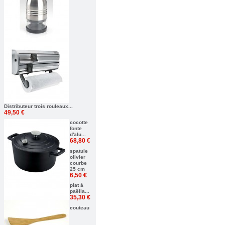
Distributeur trois rouleaux...
49,50 €
cocotte
fonte
d'alu...
68,80 €
spatule
olivier
courbe
25 cm
6,50 €
plat à
paëlla...
35,30 €
couteau