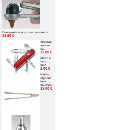
Denoyauteur à prunes westmark
23,50 €
couteau
suisse
8...
29,80 €
pince a
toast
bois
2,00 €
Hâche
oignons
inox
baumalu
18,00 €