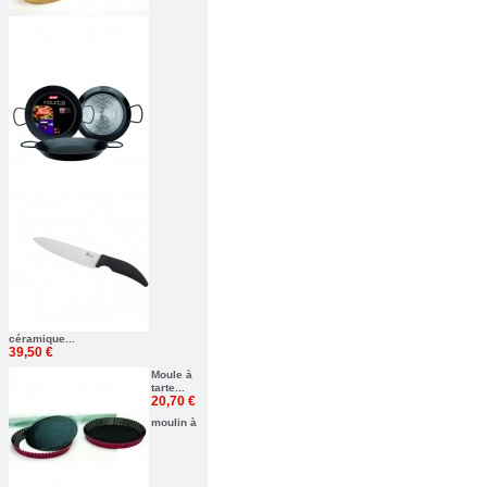
céramique...
39,50 €
Moule à
tarte...
20,70 €
moulin à