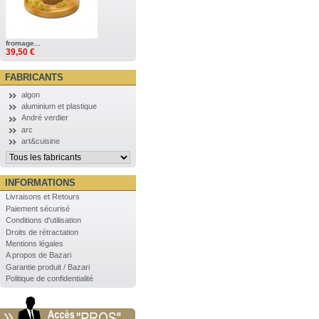
fromage...
39,50 €
FABRICANTS
algon
aluminium et plastique
André verdier
arc
art&cuisine
INFORMATIONS
Livraisons et Retours
Paiement sécurisé
Conditions d'utilisation
Droits de rétractation
Mentions légales
A propos de Bazari
Garantie produit / Bazari
Politique de confidentialité