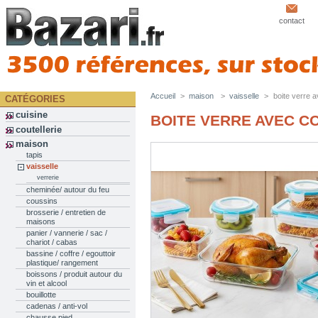
contact
Accueil
>
maison
>
vaisselle
>
boite verre a
CATÉGORIES
cuisine
BOITE VERRE AVEC C
coutellerie
maison
tapis
vaisselle
verrerie
cheminée/ autour du feu
coussins
brosserie / entretien de
maisons
panier / vannerie / sac /
chariot / cabas
bassine / coffre / egouttoir
plastique/ rangement
boissons / produit autour du
vin et alcool
bouillotte
cadenas / anti-vol
chausse pied