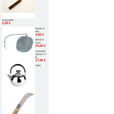
languette...
5,90 €
boule à
thé...
4,80 €
théière
inox...
35,00 €
serpette
opinel n°
8...
17,90 €
râpe