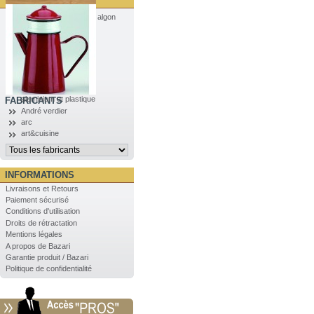
algon
aluminium et plastique
FABRICANTS
André verdier
arc
art&cuisine
INFORMATIONS
Livraisons et Retours
Paiement sécurisé
Conditions d'utilisation
Droits de rétractation
Mentions légales
A propos de Bazari
Garantie produit / Bazari
Politique de confidentialité