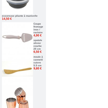
essoreuse pliante à manivelle
14,50 €
Coupe
fromage
inox /
racloire
4,90 €
spatule
olivier
courbe
25 cm
6,50 €
moule à
cannelé
cuivre
5.5 cm
9,80 €