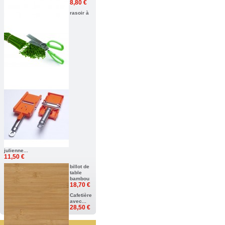
8,80 €
rasoir à
julienne...
11,50 €
billot de
table
bambou
18,70 €
Cafetière
avec...
28,50 €