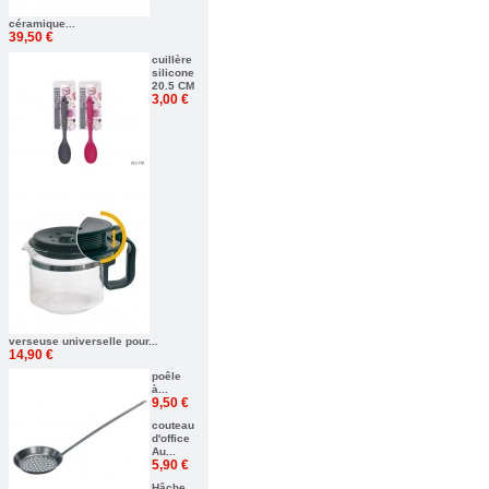
céramique...
39,50 €
cuillère
silicone
20.5 CM
3,00 €
verseuse universelle pour...
14,90 €
poêle
à...
9,50 €
couteau
d'office
Au...
5,90 €
Hâche