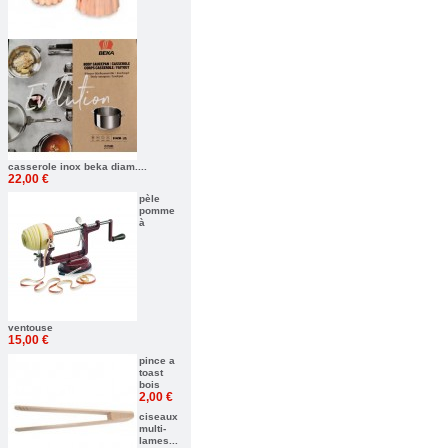
casserole inox beka diam....
22,00 €
pèle
pomme
à
ventouse
15,00 €
pince a
toast
bois
2,00 €
ciseaux
multi-
lames...