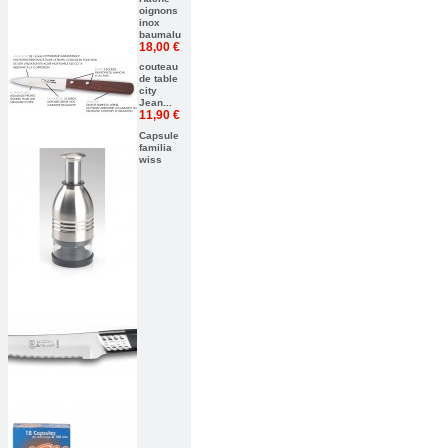
oignons
inox
baumalu
18,00 €
couteau
de table
city
Jean...
11,90 €
Capsule
familia
wiss