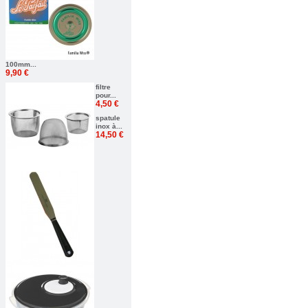
100mm...
9,90 €
filtre
pour...
4,50 €
spatule
inox à...
14,50 €