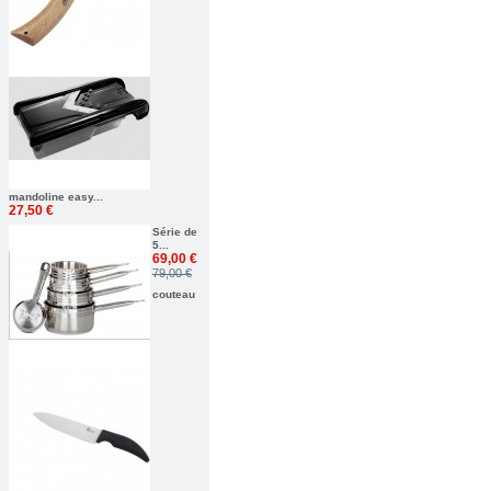
mandoline easy...
27,50 €
Série de
5...
69,00 €
79,00 €
couteau