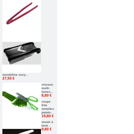
mandoline easy...
27,50 €
ciseaux
multi-
lames...
8,80 €
coupe
frite
metaltex
patato...
19,80 €
moule à
tarte...
9,80 €