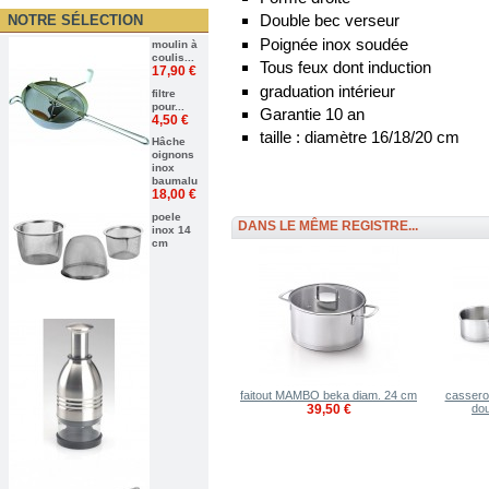
Double bec verseur
NOTRE SÉLECTION
Poignée inox soudée
moulin à
coulis...
Tous feux dont induction
17,90 €
graduation intérieur
filtre
pour...
Garantie 10 an
4,50 €
taille : diamètre 16/18/20 cm
Hâche
oignons
inox
baumalu
18,00 €
poele
DANS LE MÊME REGISTRE...
inox 14
cm
faitout MAMBO beka diam. 24 cm
cassero
39,50 €
dou