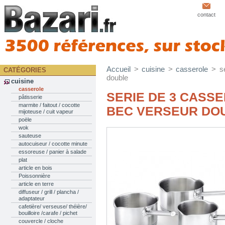
contact
Accueil
>
cuisine
>
casserole
>
s
CATÉGORIES
double
cuisine
casserole
SERIE DE 3 CASS
pâtisserie
marmite / faitout / cocotte
BEC VERSEUR DO
mijoteuse / cuit vapeur
poële
wok
sauteuse
autocuiseur / cocotte minute
essoreuse / panier à salade
plat
article en bois
Poissonnière
article en terre
diffuseur / grill / plancha /
adaptateur
cafetière/ verseuse/ théière/
bouilloire /carafe / pichet
couvercle / cloche