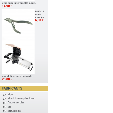
verseuse universelle pour...
14,90 €
pince à
ongles
inox jja
6,00 €
mandoline inox baumalu
25,80 €
FABRICANTS
algon
aluminium et plastique
André verdier
arc
art&cuisine