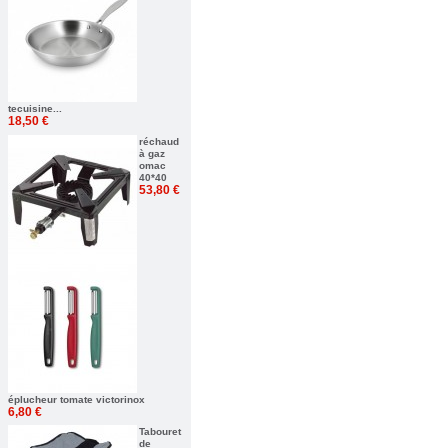
tecuisine...
18,50 €
réchaud
à gaz
omac
40*40
53,80 €
éplucheur tomate victorinox
6,80 €
Tabouret
de