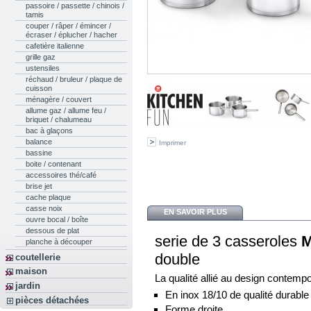
passoire / passette / chinois /
tamis
couper / râper / émincer /
écraser / éplucher / hacher
cafetière italienne
grille gaz
ustensiles
réchaud / bruleur / plaque de
cuisson
ménagère / couvert
allume gaz / allume feu /
briquet / chalumeau
bac à glaçons
balance
Imprimer
bassine
boite / contenant
accessoires thé/café
brise jet
cache plaque
casse noix
EN SAVOIR PLUS
ouvre bocal / boîte
dessous de plat
serie de 3 casseroles
M
planche à découper
double
coutellerie
maison
La qualité allié au design contempo
jardin
En inox 18/10 de qualité durable
pièces détachées
Forme droite