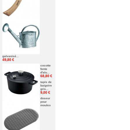
galvanisé...
49,80 €
cocotte
fonte
d'alu...
68,80 €
tapis de
baigoire
gris...
9,00 €
doseur
pour
moules