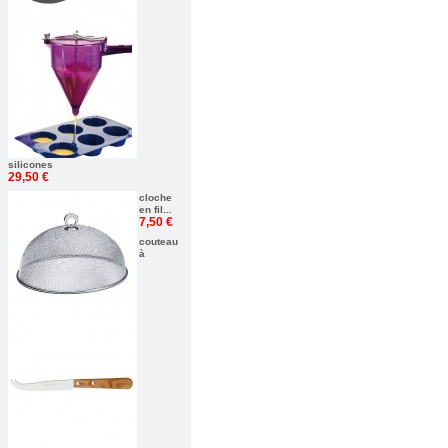
silicones
29,50 €
cloche
en fil...
7,50 €
couteau
à