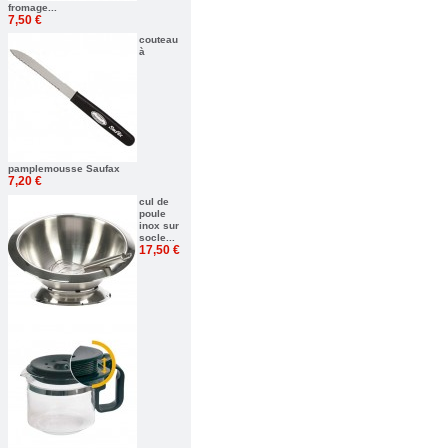
fromage...
7,50 €
couteau
à
pamplemousse Saufax
7,20 €
cul de
poule
inox sur
socle...
17,50 €