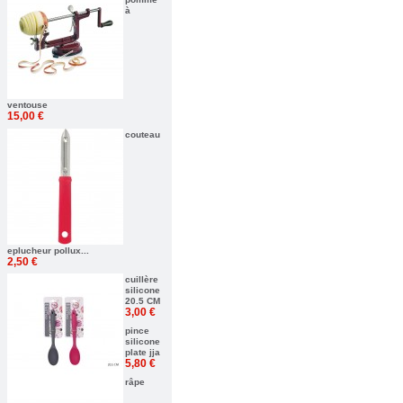
à
ventouse
15,00 €
couteau
eplucheur pollux...
2,50 €
cuillère
silicone
20.5 CM
3,00 €
pince
silicone
plate jja
5,80 €
râpe