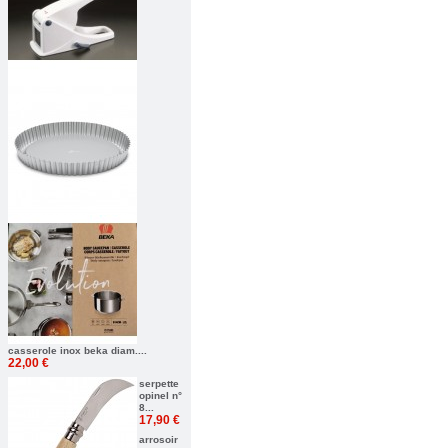
casserole inox beka diam....
22,00 €
serpette
opinel n°
8...
17,90 €
arrosoir