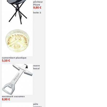
pêcheur
Pliant
9,90 €
boite à
camembert plastique
5,50 €
ouvre
bocal
westmark vacumex
8,90 €
pèle
pomme