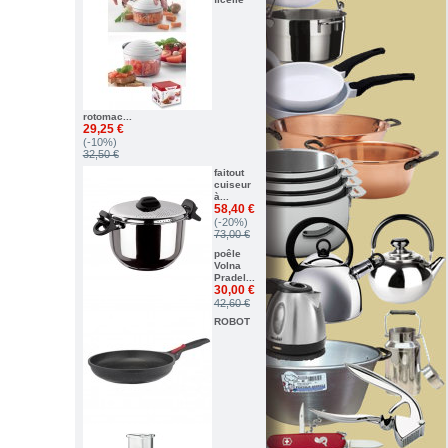
rotomac...
29,25 €
(-10%)
32,50 €
faitout
cuiseur
à...
58,40 €
(-20%)
73,00 €
poêle
Volna
Pradel...
30,00 €
42,60 €
ROBOT