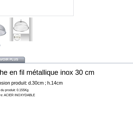
r
AVOIR PLUS
he en fil métallique inox 30 cm
sion produit
:
d.30cm ; h.14cm
 du produit
:
0.155Kg
re
:
ACIER INOXYDABLE