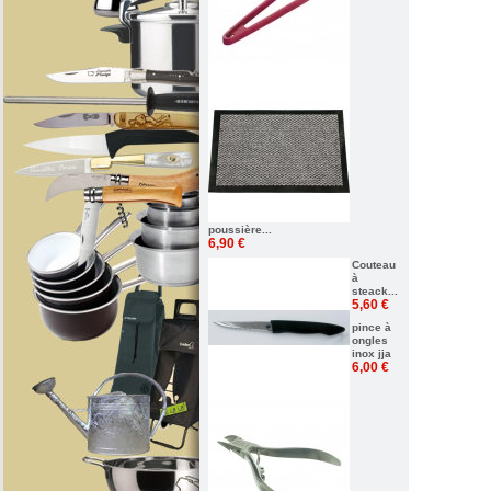
poussière...
6,90 €
Couteau
à
steack...
5,60 €
pince à
ongles
inox jja
6,00 €