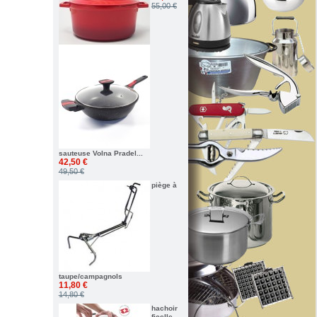
55,00 €
sauteuse Volna Pradel...
42,50 €
49,50 €
piège à
taupe/campagnols
11,80 €
14,80 €
hachoir
ficelle