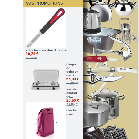
NOS PROMOTIONS
éplucheur westmark pomfix
10,20 €
12,40 €
plaque
de
cuisson
gaz 2...
65,00 €
75,00 €
sac de
chariot
de...
20,50 €
22,50 €
cloche
inox