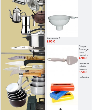
Entonnoir à...
2,90 €
Coupe
fromage
inox /
racloire
4,90 €
ramasse
miette
brosse...
3,50 €
cafetière