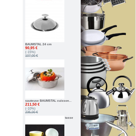
BAUMSTAL 24 cm
90,95 €
(-15%)
107,00 €
sauteuse BAUMSTAL cuisson...
211,50 €
(-10%)
235,00 €
tasse