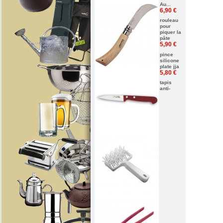
Au...
6,90 €
rouleau
pour
piquer la
pâte
5,90 €
pince
silicone
plate jja
5,80 €
tapis
anti-