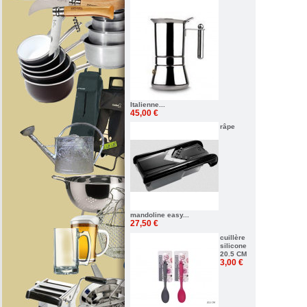
Italienne...
45,00 €
râpe
mandoline easy...
27,50 €
cuillère
silicone
20.5 CM
3,00 €