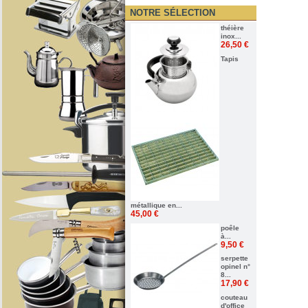
NOTRE SÉLECTION
théière
inox...
26,50 €
Tapis
métallique en...
45,00 €
poêle
à...
9,50 €
serpette
opinel n°
8...
17,90 €
couteau
d'office