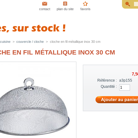
contact
plan du site
favoris
cuisine
>
couvercle / cloche
>
cloche en fil métallique inox 30 cm
HE EN FIL MÉTALLIQUE INOX 30 CM
7,5
Référence :
a3p155
Quantité :