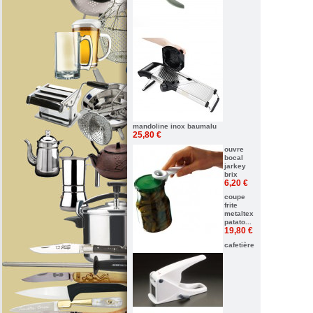
mandoline inox baumalu
25,80 €
ouvre
bocal
jarkey
brix
6,20 €
coupe
frite
metaltex
patato...
19,80 €
cafetière