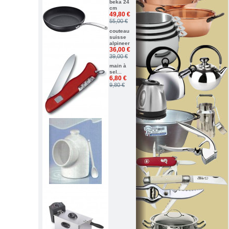
beka 24
cm
49,80 €
55,00 €
couteau
suisse
alpineer
36,00 €
39,00 €
main à
sel...
6,80 €
9,80 €