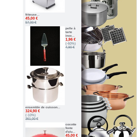
friteuse...
45,00 €
57,00 €
pelle à
tarte
inox...
1,96 €
(-60%)
4,90 €
ensemble de cuisson...
324,90 €
(-10%)
361,00 €
cocotte
fonte
d'alu...
45,00 €