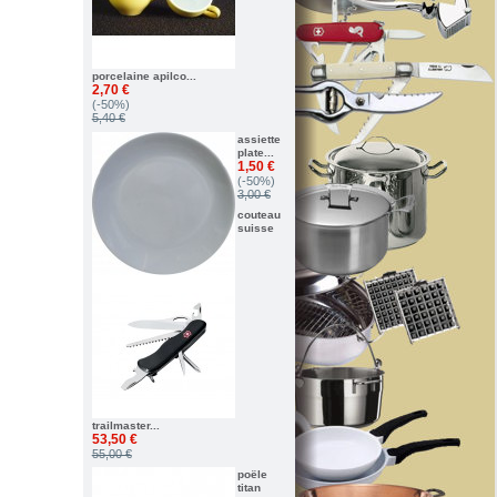
porcelaine apilco...
2,70 €
(-50%)
5,40 €
assiette
plate...
1,50 €
(-50%)
3,00 €
couteau
suisse
trailmaster...
53,50 €
55,00 €
poële
titan