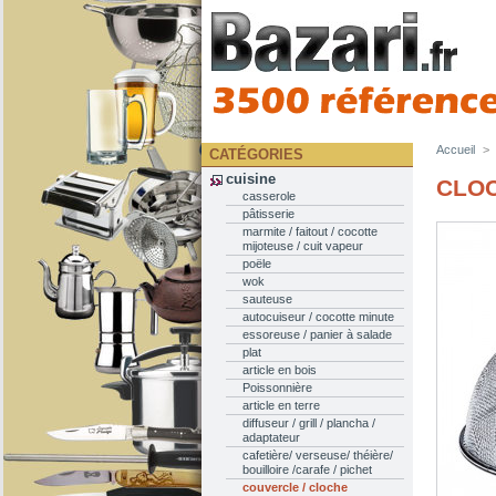
Accueil
>
CATÉGORIES
cuisine
CLOC
casserole
pâtisserie
marmite / faitout / cocotte
mijoteuse / cuit vapeur
poële
wok
sauteuse
autocuiseur / cocotte minute
essoreuse / panier à salade
plat
article en bois
Poissonnière
article en terre
diffuseur / grill / plancha /
adaptateur
cafetière/ verseuse/ théière/
bouilloire /carafe / pichet
couvercle / cloche