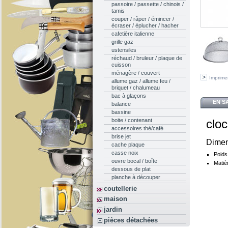
passoire / passette / chinois /
tamis
couper / râper / émincer /
écraser / éplucher / hacher
cafetière italienne
grille gaz
ustensiles
réchaud / bruleur / plaque de
cuisson
ménagère / couvert
Imprime
allume gaz / allume feu /
briquet / chalumeau
bac à glaçons
EN S
balance
bassine
cloc
boite / contenant
accessoires thé/café
brise jet
Dimen
cache plaque
casse noix
Poids
ouvre bocal / boîte
Matiè
dessous de plat
planche à découper
coutellerie
maison
jardin
pièces détachées