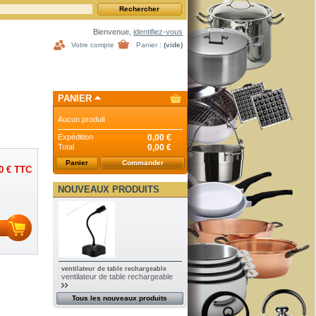
Bienvenue,
identifiez-vous
Votre compte
Panier :
(vide)
PANIER
Aucun produit
Expédition
0,00 €
Total
0,00 €
Panier
Commander
0 €
TTC
NOUVEAUX PRODUITS
ventilateur de table rechargeable
ventilateur de table rechargeable
Tous les nouveaux produits